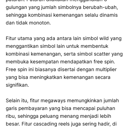
gulungan yang jumlah simbolnya berubah-ubah,
sehingga kombinasi kemenangan selalu dinamis
dan tidak monoton.
Fitur utama yang ada antara lain simbol wild yang
menggantikan simbol lain untuk membentuk
kombinasi kemenangan, serta simbol scatter yang
membuka kesempatan mendapatkan free spin.
Free spin ini biasanya disertai dengan multiplier
yang bisa meningkatkan kemenangan secara
signifikan.
Selain itu, fitur megaways memungkinkan jumlah
garis pembayaran yang bisa mencapai puluhan
ribu, sehingga peluang menang menjadi lebih
besar. Fitur cascading reels juga sering hadir, di