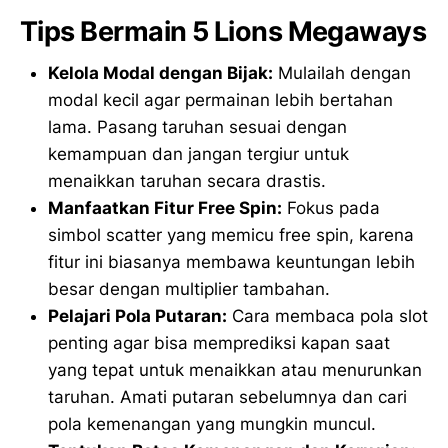
Tips Bermain 5 Lions Megaways
Kelola Modal dengan Bijak:
Mulailah dengan
modal kecil agar permainan lebih bertahan
lama. Pasang taruhan sesuai dengan
kemampuan dan jangan tergiur untuk
menaikkan taruhan secara drastis.
Manfaatkan Fitur Free Spin:
Fokus pada
simbol scatter yang memicu free spin, karena
fitur ini biasanya membawa keuntungan lebih
besar dengan multiplier tambahan.
Pelajari Pola Putaran:
Cara membaca pola slot
penting agar bisa memprediksi kapan saat
yang tepat untuk menaikkan atau menurunkan
taruhan. Amati putaran sebelumnya dan cari
pola kemenangan yang mungkin muncul.