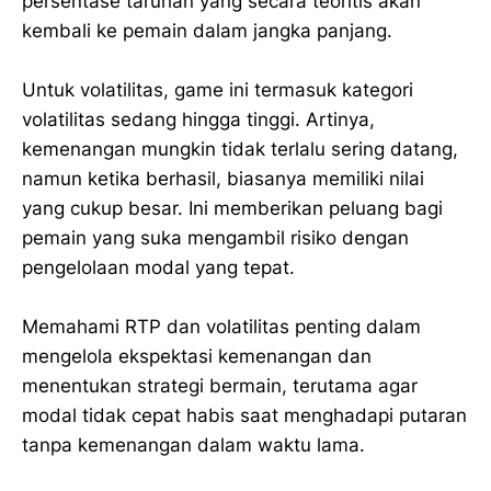
persentase taruhan yang secara teoritis akan
kembali ke pemain dalam jangka panjang.
Untuk volatilitas, game ini termasuk kategori
volatilitas sedang hingga tinggi. Artinya,
kemenangan mungkin tidak terlalu sering datang,
namun ketika berhasil, biasanya memiliki nilai
yang cukup besar. Ini memberikan peluang bagi
pemain yang suka mengambil risiko dengan
pengelolaan modal yang tepat.
Memahami RTP dan volatilitas penting dalam
mengelola ekspektasi kemenangan dan
menentukan strategi bermain, terutama agar
modal tidak cepat habis saat menghadapi putaran
tanpa kemenangan dalam waktu lama.