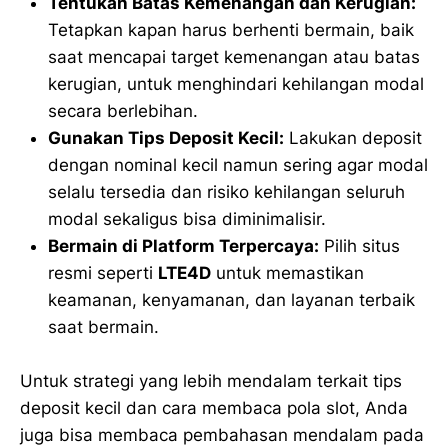
Tentukan Batas Kemenangan dan Kerugian:
Tetapkan kapan harus berhenti bermain, baik
saat mencapai target kemenangan atau batas
kerugian, untuk menghindari kehilangan modal
secara berlebihan.
Gunakan Tips Deposit Kecil:
Lakukan deposit
dengan nominal kecil namun sering agar modal
selalu tersedia dan risiko kehilangan seluruh
modal sekaligus bisa diminimalisir.
Bermain di Platform Terpercaya:
Pilih situs
resmi seperti
LTE4D
untuk memastikan
keamanan, kenyamanan, dan layanan terbaik
saat bermain.
Untuk strategi yang lebih mendalam terkait tips
deposit kecil dan cara membaca pola slot, Anda
juga bisa membaca pembahasan mendalam pada