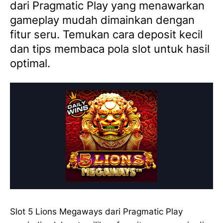
dari Pragmatic Play yang menawarkan
gameplay mudah dimainkan dengan
fitur seru. Temukan cara deposit kecil
dan tips membaca pola slot untuk hasil
optimal.
Slot 5 Lions Megaways dari Pragmatic Play