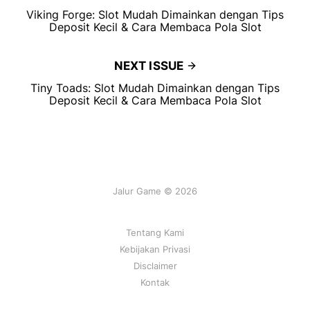
Viking Forge: Slot Mudah Dimainkan dengan Tips
Deposit Kecil & Cara Membaca Pola Slot
NEXT ISSUE
Tiny Toads: Slot Mudah Dimainkan dengan Tips
Deposit Kecil & Cara Membaca Pola Slot
Jalur Game © 2026
Tentang Kami
Kebijakan Privasi
Disclaimer
Kontak