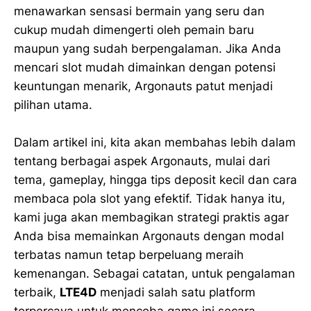
menawarkan sensasi bermain yang seru dan
cukup mudah dimengerti oleh pemain baru
maupun yang sudah berpengalaman. Jika Anda
mencari slot mudah dimainkan dengan potensi
keuntungan menarik, Argonauts patut menjadi
pilihan utama.
Dalam artikel ini, kita akan membahas lebih dalam
tentang berbagai aspek Argonauts, mulai dari
tema, gameplay, hingga tips deposit kecil dan cara
membaca pola slot yang efektif. Tidak hanya itu,
kami juga akan membagikan strategi praktis agar
Anda bisa memainkan Argonauts dengan modal
terbatas namun tetap berpeluang meraih
kemenangan. Sebagai catatan, untuk pengalaman
terbaik,
LTE4D
menjadi salah satu platform