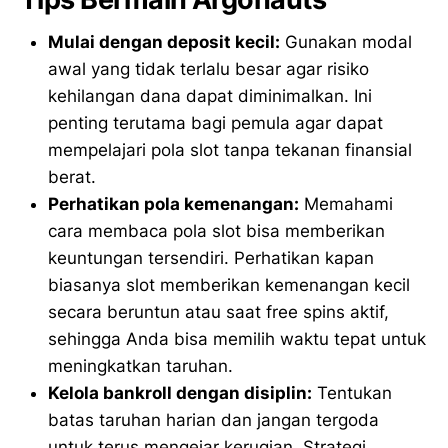
Mulai dengan deposit kecil:
Gunakan modal
awal yang tidak terlalu besar agar risiko
kehilangan dana dapat diminimalkan. Ini
penting terutama bagi pemula agar dapat
mempelajari pola slot tanpa tekanan finansial
berat.
Perhatikan pola kemenangan:
Memahami
cara membaca pola slot bisa memberikan
keuntungan tersendiri. Perhatikan kapan
biasanya slot memberikan kemenangan kecil
secara beruntun atau saat free spins aktif,
sehingga Anda bisa memilih waktu tepat untuk
meningkatkan taruhan.
Kelola bankroll dengan disiplin:
Tentukan
batas taruhan harian dan jangan tergoda
untuk terus mengejar kerugian. Strategi