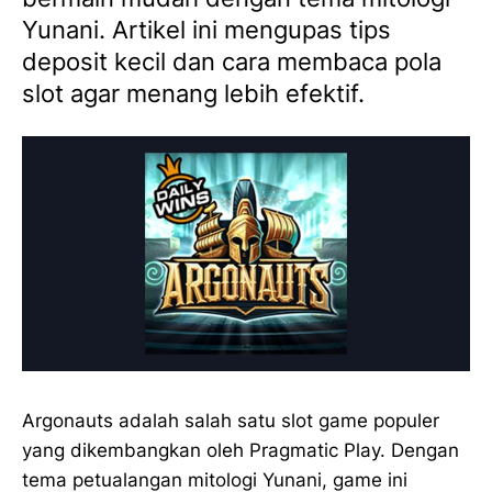
Yunani. Artikel ini mengupas tips
deposit kecil dan cara membaca pola
slot agar menang lebih efektif.
Argonauts adalah salah satu slot game populer
yang dikembangkan oleh Pragmatic Play. Dengan
tema petualangan mitologi Yunani, game ini