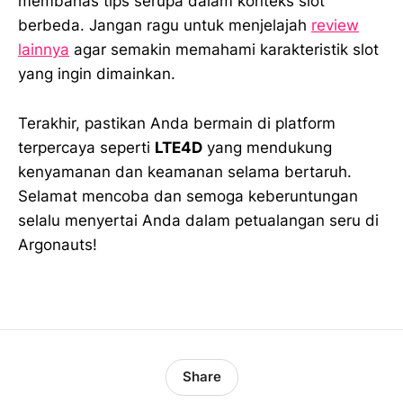
membahas tips serupa dalam konteks slot
berbeda. Jangan ragu untuk menjelajah
review
lainnya
agar semakin memahami karakteristik slot
yang ingin dimainkan.
Terakhir, pastikan Anda bermain di platform
terpercaya seperti
LTE4D
yang mendukung
kenyamanan dan keamanan selama bertaruh.
Selamat mencoba dan semoga keberuntungan
selalu menyertai Anda dalam petualangan seru di
Argonauts!
Share