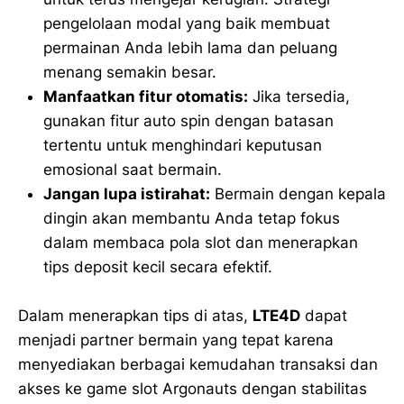
pengelolaan modal yang baik membuat
permainan Anda lebih lama dan peluang
menang semakin besar.
Manfaatkan fitur otomatis:
Jika tersedia,
gunakan fitur auto spin dengan batasan
tertentu untuk menghindari keputusan
emosional saat bermain.
Jangan lupa istirahat:
Bermain dengan kepala
dingin akan membantu Anda tetap fokus
dalam membaca pola slot dan menerapkan
tips deposit kecil secara efektif.
Dalam menerapkan tips di atas,
LTE4D
dapat
menjadi partner bermain yang tepat karena
menyediakan berbagai kemudahan transaksi dan
akses ke game slot Argonauts dengan stabilitas