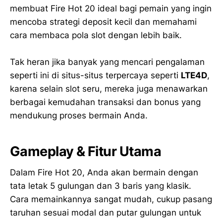
membuat Fire Hot 20 ideal bagi pemain yang ingin
mencoba strategi deposit kecil dan memahami
cara membaca pola slot dengan lebih baik.
Tak heran jika banyak yang mencari pengalaman
seperti ini di situs-situs terpercaya seperti
LTE4D
,
karena selain slot seru, mereka juga menawarkan
berbagai kemudahan transaksi dan bonus yang
mendukung proses bermain Anda.
Gameplay & Fitur Utama
Dalam Fire Hot 20, Anda akan bermain dengan
tata letak 5 gulungan dan 3 baris yang klasik.
Cara memainkannya sangat mudah, cukup pasang
taruhan sesuai modal dan putar gulungan untuk