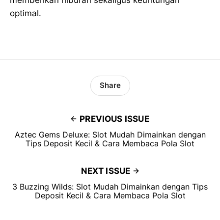
optimal.
Share
PREVIOUS ISSUE
Aztec Gems Deluxe: Slot Mudah Dimainkan dengan
Tips Deposit Kecil & Cara Membaca Pola Slot
NEXT ISSUE
3 Buzzing Wilds: Slot Mudah Dimainkan dengan Tips
Deposit Kecil & Cara Membaca Pola Slot