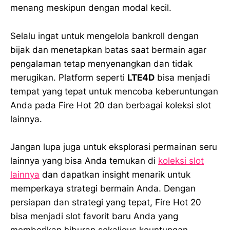
menang meskipun dengan modal kecil.
Selalu ingat untuk mengelola bankroll dengan
bijak dan menetapkan batas saat bermain agar
pengalaman tetap menyenangkan dan tidak
merugikan. Platform seperti
LTE4D
bisa menjadi
tempat yang tepat untuk mencoba keberuntungan
Anda pada Fire Hot 20 dan berbagai koleksi slot
lainnya.
Jangan lupa juga untuk eksplorasi permainan seru
lainnya yang bisa Anda temukan di
koleksi slot
lainnya
dan dapatkan insight menarik untuk
memperkaya strategi bermain Anda. Dengan
persiapan dan strategi yang tepat, Fire Hot 20
bisa menjadi slot favorit baru Anda yang
memberikan hiburan sekaligus keuntungan