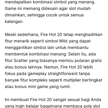
mendapatkan kombinasi simbol yang menang.
Game ini memang didesain agar slot mudah
dimainkan, sehingga cocok untuk semua
kalangan.
Meski sederhana, Fire Hot 20 tetap menghadirkan
fitur menarik seperti simbol Wild yang dapat
menggantikan simbol lain untuk membantu
membentuk kombinasi menang. Selain itu, ada
fitur Scatter yang biasanya memicu putaran gratis
atau bonus lainnya. Namun, Fire Hot 20 lebih
fokus pada gameplay straightforward tanpa
banyak fitur kompleks seperti multiplier bertingkat
atau bonus mini game yang rumit.
Ini membuat Fire Hot 20 sangat sesuai bagi Anda
yang ingin belajar bagaimana membaca pola slot