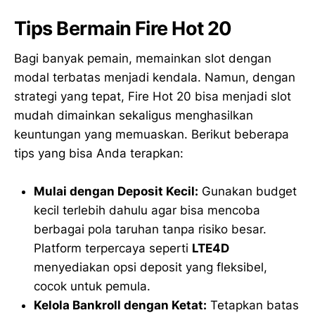
Tips Bermain Fire Hot 20
Bagi banyak pemain, memainkan slot dengan
modal terbatas menjadi kendala. Namun, dengan
strategi yang tepat, Fire Hot 20 bisa menjadi slot
mudah dimainkan sekaligus menghasilkan
keuntungan yang memuaskan. Berikut beberapa
tips yang bisa Anda terapkan:
Mulai dengan Deposit Kecil:
Gunakan budget
kecil terlebih dahulu agar bisa mencoba
berbagai pola taruhan tanpa risiko besar.
Platform terpercaya seperti
LTE4D
menyediakan opsi deposit yang fleksibel,
cocok untuk pemula.
Kelola Bankroll dengan Ketat:
Tetapkan batas