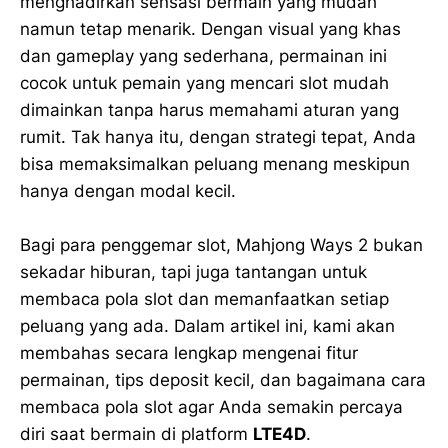
menghadirkan sensasi bermain yang mudah
namun tetap menarik. Dengan visual yang khas
dan gameplay yang sederhana, permainan ini
cocok untuk pemain yang mencari slot mudah
dimainkan tanpa harus memahami aturan yang
rumit. Tak hanya itu, dengan strategi tepat, Anda
bisa memaksimalkan peluang menang meskipun
hanya dengan modal kecil.
Bagi para penggemar slot, Mahjong Ways 2 bukan
sekadar hiburan, tapi juga tantangan untuk
membaca pola slot dan memanfaatkan setiap
peluang yang ada. Dalam artikel ini, kami akan
membahas secara lengkap mengenai fitur
permainan, tips deposit kecil, dan bagaimana cara
membaca pola slot agar Anda semakin percaya
diri saat bermain di platform
LTE4D
.