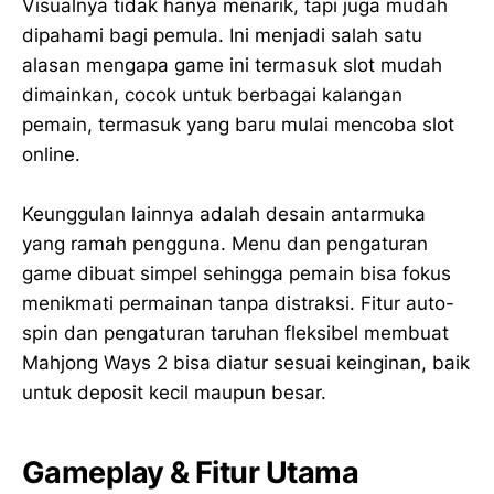
Visualnya tidak hanya menarik, tapi juga mudah
dipahami bagi pemula. Ini menjadi salah satu
alasan mengapa game ini termasuk slot mudah
dimainkan, cocok untuk berbagai kalangan
pemain, termasuk yang baru mulai mencoba slot
online.
Keunggulan lainnya adalah desain antarmuka
yang ramah pengguna. Menu dan pengaturan
game dibuat simpel sehingga pemain bisa fokus
menikmati permainan tanpa distraksi. Fitur auto-
spin dan pengaturan taruhan fleksibel membuat
Mahjong Ways 2 bisa diatur sesuai keinginan, baik
untuk deposit kecil maupun besar.
Gameplay & Fitur Utama