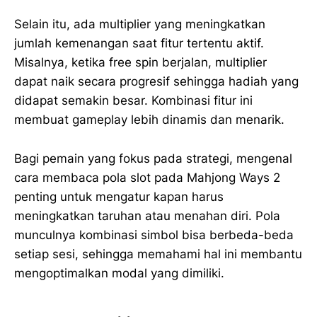
Selain itu, ada multiplier yang meningkatkan
jumlah kemenangan saat fitur tertentu aktif.
Misalnya, ketika free spin berjalan, multiplier
dapat naik secara progresif sehingga hadiah yang
didapat semakin besar. Kombinasi fitur ini
membuat gameplay lebih dinamis dan menarik.
Bagi pemain yang fokus pada strategi, mengenal
cara membaca pola slot pada Mahjong Ways 2
penting untuk mengatur kapan harus
meningkatkan taruhan atau menahan diri. Pola
munculnya kombinasi simbol bisa berbeda-beda
setiap sesi, sehingga memahami hal ini membantu
mengoptimalkan modal yang dimiliki.