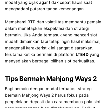
modal yang bijak agar tidak cepat habis saat
menghadapi putaran tanpa kemenangan.
Memahami RTP dan volatilitas membantu pemain
dalam menetapkan ekspektasi dan strategi
bermain. Jika Anda termasuk yang mencari slot
mudah dimainkan tapi tetap ingin hasil maksimal,
mengenali karakteristik ini sangat disarankan,
terutama ketika bermain di platform
LTE4D
yang
menyediakan berbagai pilihan slot berkualitas.
Tips Bermain Mahjong Ways 2
Bagi pemain dengan modal terbatas, strategi
bermain Mahjong Ways 2 harus fokus pada
pengelolaan deposit dan cara membaca pola slot