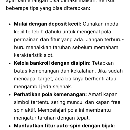
agar kemenangan bisa dimaksimalkan. Berikut
beberapa tips yang bisa diterapkan:
Mulai dengan deposit kecil:
Gunakan modal
kecil terlebih dahulu untuk mengenal pola
permainan dan fitur yang ada. Jangan terburu-
buru menaikkan taruhan sebelum memahami
karakteristik slot.
Kelola bankroll dengan disiplin:
Tetapkan
batas kemenangan dan kekalahan. Jika sudah
mencapai target, ada baiknya berhenti atau
mengambil jeda sejenak.
Perhatikan pola kemenangan:
Amati kapan
simbol tertentu sering muncul dan kapan free
spin aktif. Mempelajari pola ini membantu
mengatur taruhan dengan tepat.
Manfaatkan fitur auto-spin dengan bijak: