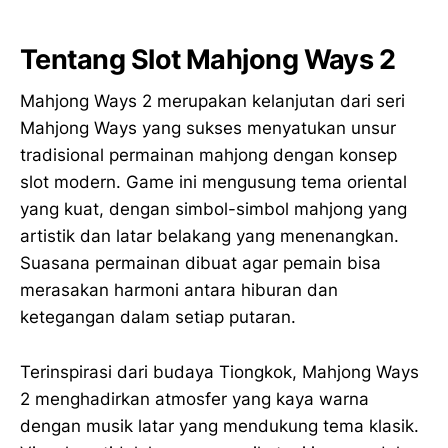
Tentang Slot Mahjong Ways 2
Mahjong Ways 2 merupakan kelanjutan dari seri
Mahjong Ways yang sukses menyatukan unsur
tradisional permainan mahjong dengan konsep
slot modern. Game ini mengusung tema oriental
yang kuat, dengan simbol-simbol mahjong yang
artistik dan latar belakang yang menenangkan.
Suasana permainan dibuat agar pemain bisa
merasakan harmoni antara hiburan dan
ketegangan dalam setiap putaran.
Terinspirasi dari budaya Tiongkok, Mahjong Ways
2 menghadirkan atmosfer yang kaya warna
dengan musik latar yang mendukung tema klasik.