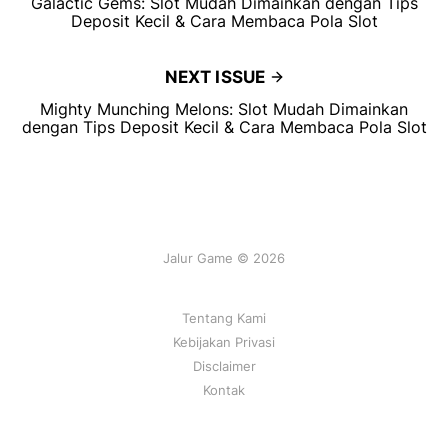
Galactic Gems: Slot Mudah Dimainkan dengan Tips
Deposit Kecil & Cara Membaca Pola Slot
NEXT ISSUE
Mighty Munching Melons: Slot Mudah Dimainkan
dengan Tips Deposit Kecil & Cara Membaca Pola Slot
Jalur Game © 2026
Tentang Kami
Kebijakan Privasi
Disclaimer
Kontak