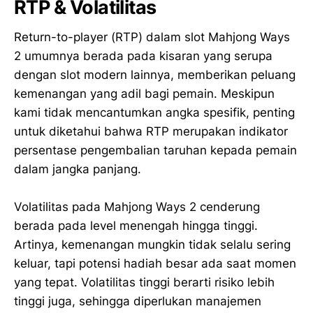
RTP & Volatilitas
Return-to-player (RTP) dalam slot Mahjong Ways
2 umumnya berada pada kisaran yang serupa
dengan slot modern lainnya, memberikan peluang
kemenangan yang adil bagi pemain. Meskipun
kami tidak mencantumkan angka spesifik, penting
untuk diketahui bahwa RTP merupakan indikator
persentase pengembalian taruhan kepada pemain
dalam jangka panjang.
Volatilitas pada Mahjong Ways 2 cenderung
berada pada level menengah hingga tinggi.
Artinya, kemenangan mungkin tidak selalu sering
keluar, tapi potensi hadiah besar ada saat momen
yang tepat. Volatilitas tinggi berarti risiko lebih
tinggi juga, sehingga diperlukan manajemen