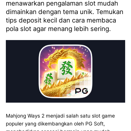
menawarkan pengalaman slot mudah
dimainkan dengan tema unik. Temukan
tips deposit kecil dan cara membaca
pola slot agar menang lebih sering.
Mahjong Ways 2 menjadi salah satu slot game
populer yang dikembangkan oleh PG Soft,