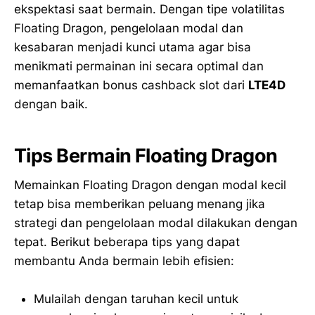
ekspektasi saat bermain. Dengan tipe volatilitas
Floating Dragon, pengelolaan modal dan
kesabaran menjadi kunci utama agar bisa
menikmati permainan ini secara optimal dan
memanfaatkan bonus cashback slot dari
LTE4D
dengan baik.
Tips Bermain Floating Dragon
Memainkan Floating Dragon dengan modal kecil
tetap bisa memberikan peluang menang jika
strategi dan pengelolaan modal dilakukan dengan
tepat. Berikut beberapa tips yang dapat
membantu Anda bermain lebih efisien:
Mulailah dengan taruhan kecil untuk