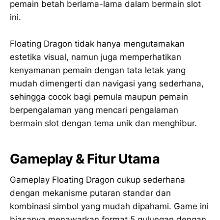
pemain betah berlama-lama dalam bermain slot
ini.
Floating Dragon tidak hanya mengutamakan
estetika visual, namun juga memperhatikan
kenyamanan pemain dengan tata letak yang
mudah dimengerti dan navigasi yang sederhana,
sehingga cocok bagi pemula maupun pemain
berpengalaman yang mencari pengalaman
bermain slot dengan tema unik dan menghibur.
Gameplay & Fitur Utama
Gameplay Floating Dragon cukup sederhana
dengan mekanisme putaran standar dan
kombinasi simbol yang mudah dipahami. Game ini
biasanya menawarkan format 5 gulungan dengan