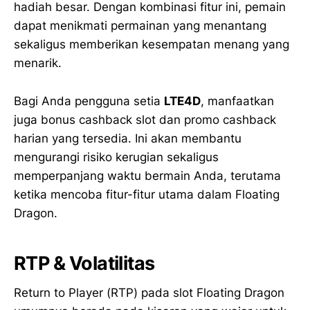
hadiah besar. Dengan kombinasi fitur ini, pemain
dapat menikmati permainan yang menantang
sekaligus memberikan kesempatan menang yang
menarik.
Bagi Anda pengguna setia
LTE4D
, manfaatkan
juga bonus cashback slot dan promo cashback
harian yang tersedia. Ini akan membantu
mengurangi risiko kerugian sekaligus
memperpanjang waktu bermain Anda, terutama
ketika mencoba fitur-fitur utama dalam Floating
Dragon.
RTP & Volatilitas
Return to Player (RTP) pada slot Floating Dragon