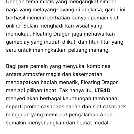
Dengan tema mistis yang mengangkat simbol
naga yang melayang-layang di angkasa, game ini
berhasil mencuri perhatian banyak pemain slot
online. Selain menghadirkan visual yang
memukau, Floating Dragon juga menawarkan
gameplay yang mudah diikuti dan fitur-fitur yang
seru untuk meningkatkan peluang menang.
Bagi para pemain yang menyukai kombinasi
antara atmosfer magis dan kesempatan
mendapatkan hadiah menarik, Floating Dragon
menjadi pilihan tepat. Tak hanya itu,
LTE4D
menyediakan berbagai keuntungan tambahan
seperti promo cashback harian dan slot cashback
mingguan yang membuat pengalaman Anda
semakin menyenangkan dan hemat modal.