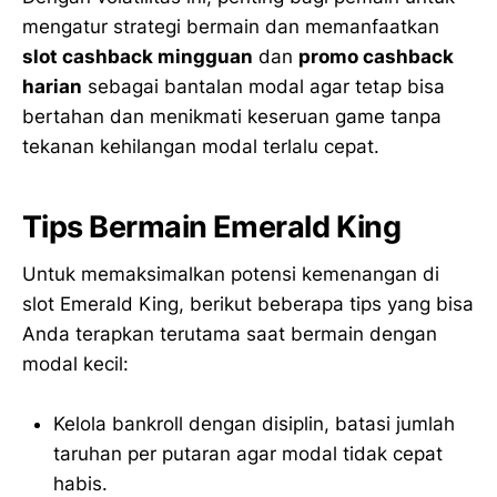
mengatur strategi bermain dan memanfaatkan
slot cashback mingguan
dan
promo cashback
harian
sebagai bantalan modal agar tetap bisa
bertahan dan menikmati keseruan game tanpa
tekanan kehilangan modal terlalu cepat.
Tips Bermain Emerald King
Untuk memaksimalkan potensi kemenangan di
slot Emerald King, berikut beberapa tips yang bisa
Anda terapkan terutama saat bermain dengan
modal kecil:
Kelola bankroll dengan disiplin, batasi jumlah
taruhan per putaran agar modal tidak cepat
habis.