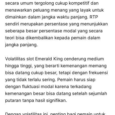
secara umum tergolong cukup kompetitif dan
menawarkan peluang menang yang layak untuk
dimainkan dalam jangka waktu panjang. RTP
sendiri merupakan persentase yang menunjukkan
seberapa besar persentase modal yang secara
teori bisa dikembalikan kepada pemain dalam
jangka panjang.
Volatilitas slot Emerald King cenderung medium
hingga tinggi, yang berarti kemenangan memang
bisa datang cukup besar, tetapi dengan frekuensi
yang tidak terlalu sering. Pemain harus siap
dengan fluktuasi modal karena terkadang
kemenangan besar bisa datang setelah sejumlah
putaran tanpa hasil signifikan.
Dengan volatilitas ini, penting bagi pemain untuk