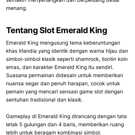
semakin menyenangkan dan berpeluang besar
menang.
Tentang Slot Emerald King
Emerald King mengusung tema keberuntungan
khas Irlandia yang identik dengan warna hijau dan
simbol-simbol klasik seperti shamrock, liontin koin
emas, dan karakter Emerald King itu sendiri.
Suasana permainan didesain untuk memberikan
nuansa segar dan penuh harapan, cocok untuk
pemain yang mencari sensasi game slot dengan
sentuhan tradisional dan klasik.
Gameplay di Emerald King dirancang dengan tata
letak 5 gulungan dan 4 baris, memberikan ruang
lebih untuk beragam kombinasi simbol.