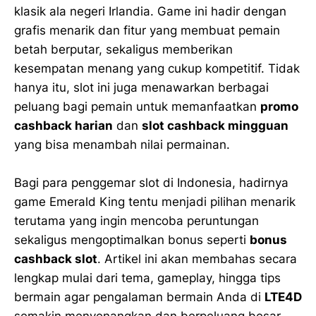
klasik ala negeri Irlandia. Game ini hadir dengan
grafis menarik dan fitur yang membuat pemain
betah berputar, sekaligus memberikan
kesempatan menang yang cukup kompetitif. Tidak
hanya itu, slot ini juga menawarkan berbagai
peluang bagi pemain untuk memanfaatkan
promo
cashback harian
dan
slot cashback mingguan
yang bisa menambah nilai permainan.
Bagi para penggemar slot di Indonesia, hadirnya
game Emerald King tentu menjadi pilihan menarik
terutama yang ingin mencoba peruntungan
sekaligus mengoptimalkan bonus seperti
bonus
cashback slot
. Artikel ini akan membahas secara
lengkap mulai dari tema, gameplay, hingga tips
bermain agar pengalaman bermain Anda di
LTE4D