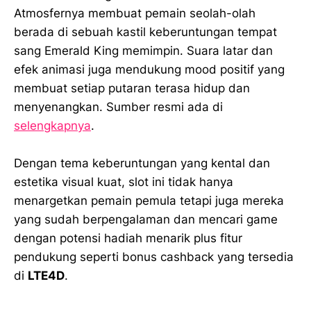
Atmosfernya membuat pemain seolah-olah
berada di sebuah kastil keberuntungan tempat
sang Emerald King memimpin. Suara latar dan
efek animasi juga mendukung mood positif yang
membuat setiap putaran terasa hidup dan
menyenangkan. Sumber resmi ada di
selengkapnya
.
Dengan tema keberuntungan yang kental dan
estetika visual kuat, slot ini tidak hanya
menargetkan pemain pemula tetapi juga mereka
yang sudah berpengalaman dan mencari game
dengan potensi hadiah menarik plus fitur
pendukung seperti bonus cashback yang tersedia
di
LTE4D
.