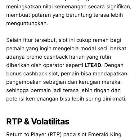
meningkatkan nilai kemenangan secara signifikan,
membuat putaran yang beruntung terasa lebih
menguntungkan.
Selain fitur tersebut, slot ini cukup ramah bagi
pemain yang ingin mengelola modal kecil berkat
adanya promo cashback harian yang rutin
diberikan oleh operator seperti
LTE4D
. Dengan
bonus cashback slot, pemain bisa mendapatkan
pengembalian sebagian dari kerugian mereka,
sehingga bermain jadi terasa lebih ringan dan
potensi kemenangan bisa lebih sering dinikmati.
RTP & Volatilitas
Return to Player (RTP) pada slot Emerald King