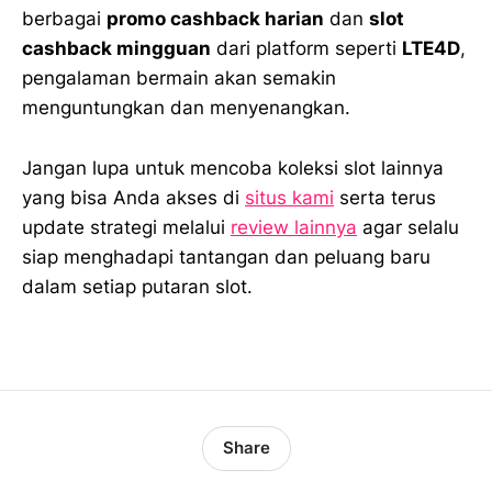
berbagai
promo cashback harian
dan
slot
cashback mingguan
dari platform seperti
LTE4D
,
pengalaman bermain akan semakin
menguntungkan dan menyenangkan.
Jangan lupa untuk mencoba koleksi slot lainnya
yang bisa Anda akses di
situs kami
serta terus
update strategi melalui
review lainnya
agar selalu
siap menghadapi tantangan dan peluang baru
dalam setiap putaran slot.
Share