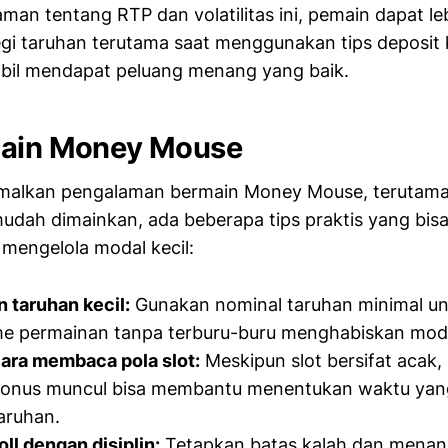
n tentang RTP dan volatilitas ini, pemain dapat l
gi taruhan terutama saat menggunakan tips deposit 
bil mendapat peluang menang yang baik.
main Money Mouse
alkan pengalaman bermain Money Mouse, terutama 
udah dimainkan, ada beberapa tips praktis yang bisa
mengelola modal kecil:
 taruhan kecil:
Gunakan nominal taruhan minimal un
tme permainan tanpa terburu-buru menghabiskan mod
cara membaca pola slot:
Meskipun slot bersifat acak
 bonus muncul bisa membantu menentukan waktu yan
aruhan.
oll dengan disiplin:
Tetapkan batas kalah dan menan