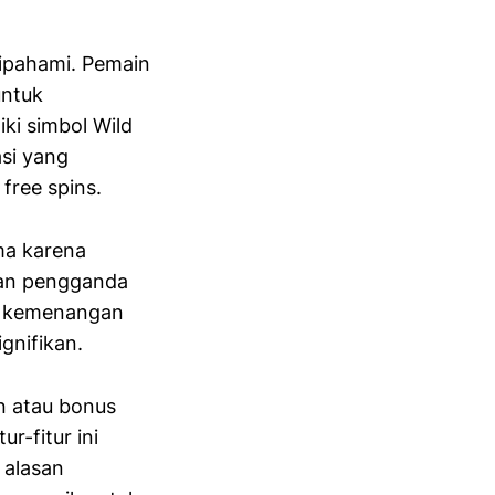
pahami. Pemain
untuk
ki simbol Wild
si yang
free spins.
ma karena
gan pengganda
pa kemenangan
gnifikan.
in atau bonus
r-fitur ini
 alasan