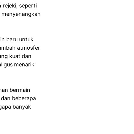
rejeki, seperti
an menyenangkan
in baru untuk
ambah atmosfer
ng kuat dan
ligus menarik
man bermain
i dan beberapa
ngapa banyak
.