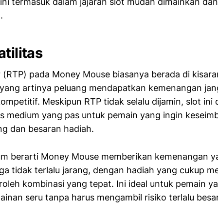
ni termasuk dalam jajaran slot mudah dimainkan dan
.
tilitas
r (RTP) pada Money Mouse biasanya berada di kisaran
, yang artinya peluang mendapatkan kemenangan jan
ompetitif. Meskipun RTP tidak selalu dijamin, slot ini
itas medium yang pas untuk pemain yang ingin kesei
ng dan besaran hadiah.
ium berarti Money Mouse memberikan kemenangan yan
ga tidak terlalu jarang, dengan hadiah yang cukup me
oleh kombinasi yang tepat. Ini ideal untuk pemain ya
inan seru tanpa harus mengambil risiko terlalu besar