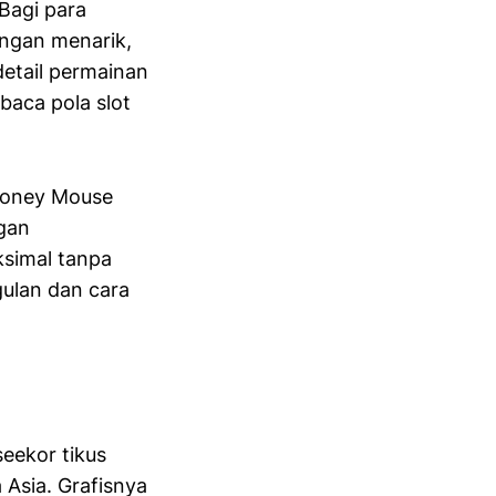
Bagi para
ngan menarik,
detail permainan
baca pola slot
 Money Mouse
gan
ksimal tanpa
gulan dan cara
eekor tikus
Asia. Grafisnya