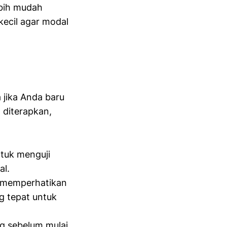
ebih mudah
kecil agar modal
jika Anda baru
 diterapkan,
tuk menguji
al.
, memperhatikan
g tepat untuk
g sebelum mulai