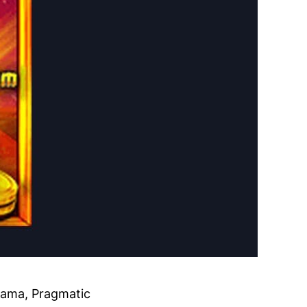
nama, Pragmatic