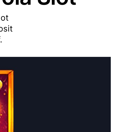
ot
sit
.