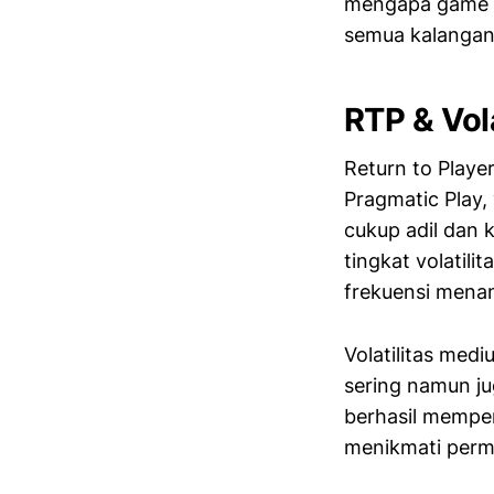
mengapa game i
semua kalangan
RTP & Vola
Return to Playe
Pragmatic Play
cukup adil dan k
tingkat volatil
frekuensi mena
Volatilitas med
sering namun ju
berhasil memper
menikmati perma