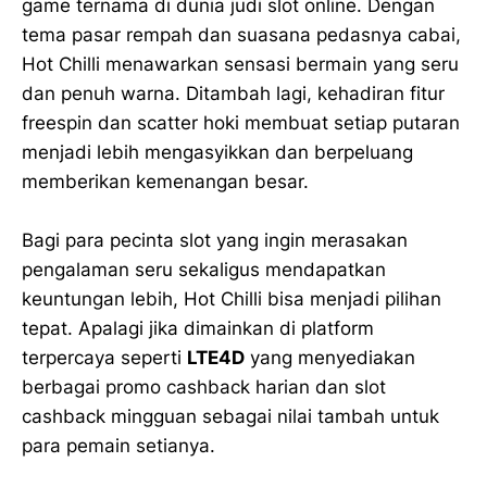
game ternama di dunia judi slot online. Dengan
tema pasar rempah dan suasana pedasnya cabai,
Hot Chilli menawarkan sensasi bermain yang seru
dan penuh warna. Ditambah lagi, kehadiran fitur
freespin dan scatter hoki membuat setiap putaran
menjadi lebih mengasyikkan dan berpeluang
memberikan kemenangan besar.
Bagi para pecinta slot yang ingin merasakan
pengalaman seru sekaligus mendapatkan
keuntungan lebih, Hot Chilli bisa menjadi pilihan
tepat. Apalagi jika dimainkan di platform
terpercaya seperti
LTE4D
yang menyediakan
berbagai promo cashback harian dan slot
cashback mingguan sebagai nilai tambah untuk
para pemain setianya.