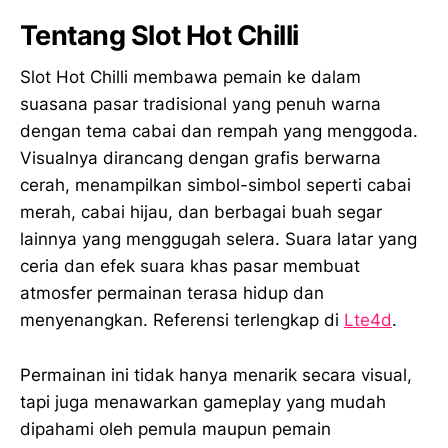
Tentang Slot Hot Chilli
Slot Hot Chilli membawa pemain ke dalam
suasana pasar tradisional yang penuh warna
dengan tema cabai dan rempah yang menggoda.
Visualnya dirancang dengan grafis berwarna
cerah, menampilkan simbol-simbol seperti cabai
merah, cabai hijau, dan berbagai buah segar
lainnya yang menggugah selera. Suara latar yang
ceria dan efek suara khas pasar membuat
atmosfer permainan terasa hidup dan
menyenangkan. Referensi terlengkap di
Lte4d
.
Permainan ini tidak hanya menarik secara visual,
tapi juga menawarkan gameplay yang mudah
dipahami oleh pemula maupun pemain