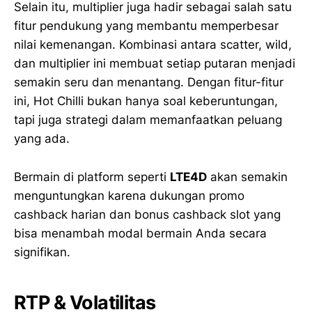
Selain itu, multiplier juga hadir sebagai salah satu
fitur pendukung yang membantu memperbesar
nilai kemenangan. Kombinasi antara scatter, wild,
dan multiplier ini membuat setiap putaran menjadi
semakin seru dan menantang. Dengan fitur-fitur
ini, Hot Chilli bukan hanya soal keberuntungan,
tapi juga strategi dalam memanfaatkan peluang
yang ada.
Bermain di platform seperti
LTE4D
akan semakin
menguntungkan karena dukungan promo
cashback harian dan bonus cashback slot yang
bisa menambah modal bermain Anda secara
signifikan.
RTP & Volatilitas