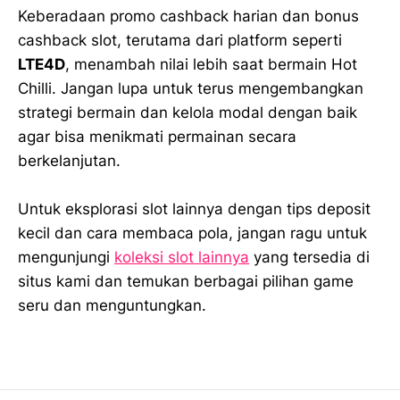
Keberadaan promo cashback harian dan bonus
cashback slot, terutama dari platform seperti
LTE4D
, menambah nilai lebih saat bermain Hot
Chilli. Jangan lupa untuk terus mengembangkan
strategi bermain dan kelola modal dengan baik
agar bisa menikmati permainan secara
berkelanjutan.
Untuk eksplorasi slot lainnya dengan tips deposit
kecil dan cara membaca pola, jangan ragu untuk
mengunjungi
koleksi slot lainnya
yang tersedia di
situs kami dan temukan berbagai pilihan game
seru dan menguntungkan.