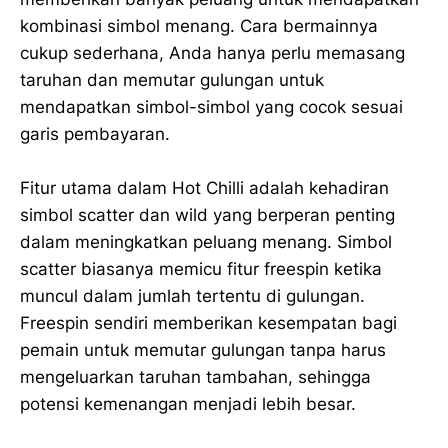
kombinasi simbol menang. Cara bermainnya
cukup sederhana, Anda hanya perlu memasang
taruhan dan memutar gulungan untuk
mendapatkan simbol-simbol yang cocok sesuai
garis pembayaran.
Fitur utama dalam Hot Chilli adalah kehadiran
simbol scatter dan wild yang berperan penting
dalam meningkatkan peluang menang. Simbol
scatter biasanya memicu fitur freespin ketika
muncul dalam jumlah tertentu di gulungan.
Freespin sendiri memberikan kesempatan bagi
pemain untuk memutar gulungan tanpa harus
mengeluarkan taruhan tambahan, sehingga
potensi kemenangan menjadi lebih besar.