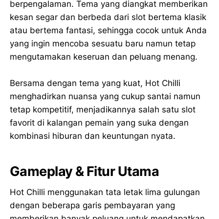
berpengalaman. Tema yang diangkat memberikan
kesan segar dan berbeda dari slot bertema klasik
atau bertema fantasi, sehingga cocok untuk Anda
yang ingin mencoba sesuatu baru namun tetap
mengutamakan keseruan dan peluang menang.
Bersama dengan tema yang kuat, Hot Chilli
menghadirkan nuansa yang cukup santai namun
tetap kompetitif, menjadikannya salah satu slot
favorit di kalangan pemain yang suka dengan
kombinasi hiburan dan keuntungan nyata.
Gameplay & Fitur Utama
Hot Chilli menggunakan tata letak lima gulungan
dengan beberapa garis pembayaran yang
memberikan banyak peluang untuk mendapatkan