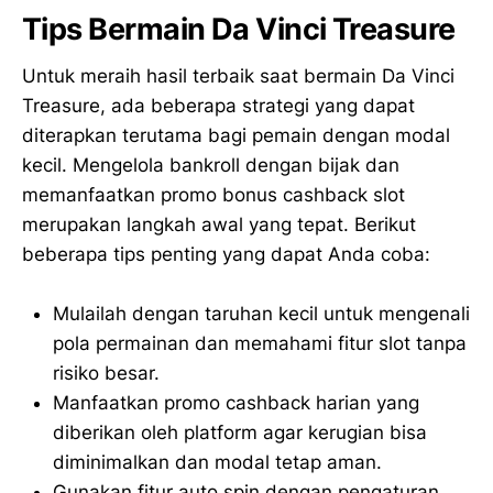
Tips Bermain Da Vinci Treasure
Untuk meraih hasil terbaik saat bermain Da Vinci
Treasure, ada beberapa strategi yang dapat
diterapkan terutama bagi pemain dengan modal
kecil. Mengelola bankroll dengan bijak dan
memanfaatkan promo bonus cashback slot
merupakan langkah awal yang tepat. Berikut
beberapa tips penting yang dapat Anda coba:
Mulailah dengan taruhan kecil untuk mengenali
pola permainan dan memahami fitur slot tanpa
risiko besar.
Manfaatkan promo cashback harian yang
diberikan oleh platform agar kerugian bisa
diminimalkan dan modal tetap aman.
Gunakan fitur auto spin dengan pengaturan