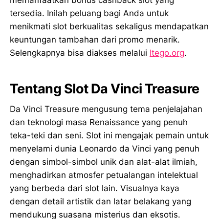
memanfaatkan bonus cashback slot yang
tersedia. Inilah peluang bagi Anda untuk
menikmati slot berkualitas sekaligus mendapatkan
keuntungan tambahan dari promo menarik.
Selengkapnya bisa diakses melalui
ltego.org
.
Tentang Slot Da Vinci Treasure
Da Vinci Treasure mengusung tema penjelajahan
dan teknologi masa Renaissance yang penuh
teka-teki dan seni. Slot ini mengajak pemain untuk
menyelami dunia Leonardo da Vinci yang penuh
dengan simbol-simbol unik dan alat-alat ilmiah,
menghadirkan atmosfer petualangan intelektual
yang berbeda dari slot lain. Visualnya kaya
dengan detail artistik dan latar belakang yang
mendukung suasana misterius dan eksotis.