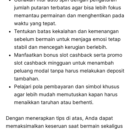
jumlah putaran terbatas agar bisa lebih fokus
memantau permainan dan menghentikan pada
waktu yang tepat.
Tentukan batas kekalahan dan kemenangan
sebelum bermain untuk menjaga emosi tetap
stabil dan mencegah kerugian berlebih.
Manfaatkan bonus slot cashback serta promo
slot cashback mingguan untuk menambah
peluang modal tanpa harus melakukan deposit
tambahan.
Pelajari pola pembayaran dan simbol khusus
agar lebih mudah memutuskan kapan harus
menaikkan taruhan atau berhenti.
Dengan menerapkan tips di atas, Anda dapat
memaksimalkan keseruan saat bermain sekaligus