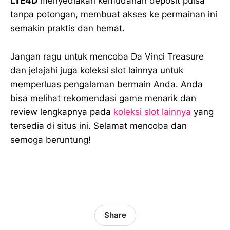
LTE4D
menyediakan kemudahan deposit pulsa
tanpa potongan, membuat akses ke permainan ini
semakin praktis dan hemat.
Jangan ragu untuk mencoba Da Vinci Treasure
dan jelajahi juga koleksi slot lainnya untuk
memperluas pengalaman bermain Anda. Anda
bisa melihat rekomendasi game menarik dan
review lengkapnya pada
koleksi slot lainnya
yang
tersedia di situs ini. Selamat mencoba dan
semoga beruntung!
Share