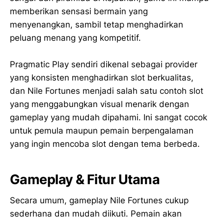
memberikan sensasi bermain yang
menyenangkan, sambil tetap menghadirkan
peluang menang yang kompetitif.
Pragmatic Play sendiri dikenal sebagai provider
yang konsisten menghadirkan slot berkualitas,
dan Nile Fortunes menjadi salah satu contoh slot
yang menggabungkan visual menarik dengan
gameplay yang mudah dipahami. Ini sangat cocok
untuk pemula maupun pemain berpengalaman
yang ingin mencoba slot dengan tema berbeda.
Gameplay & Fitur Utama
Secara umum, gameplay Nile Fortunes cukup
sederhana dan mudah diikuti. Pemain akan