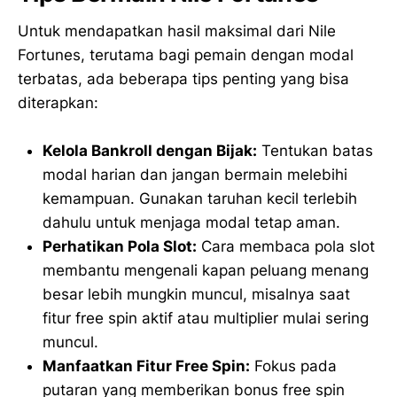
Untuk mendapatkan hasil maksimal dari Nile
Fortunes, terutama bagi pemain dengan modal
terbatas, ada beberapa tips penting yang bisa
diterapkan:
Kelola Bankroll dengan Bijak:
Tentukan batas
modal harian dan jangan bermain melebihi
kemampuan. Gunakan taruhan kecil terlebih
dahulu untuk menjaga modal tetap aman.
Perhatikan Pola Slot:
Cara membaca pola slot
membantu mengenali kapan peluang menang
besar lebih mungkin muncul, misalnya saat
fitur free spin aktif atau multiplier mulai sering
muncul.
Manfaatkan Fitur Free Spin:
Fokus pada
putaran yang memberikan bonus free spin