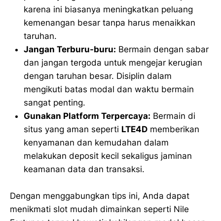
karena ini biasanya meningkatkan peluang
kemenangan besar tanpa harus menaikkan
taruhan.
Jangan Terburu-buru:
Bermain dengan sabar
dan jangan tergoda untuk mengejar kerugian
dengan taruhan besar. Disiplin dalam
mengikuti batas modal dan waktu bermain
sangat penting.
Gunakan Platform Terpercaya:
Bermain di
situs yang aman seperti
LTE4D
memberikan
kenyamanan dan kemudahan dalam
melakukan deposit kecil sekaligus jaminan
keamanan data dan transaksi.
Dengan menggabungkan tips ini, Anda dapat
menikmati slot mudah dimainkan seperti Nile