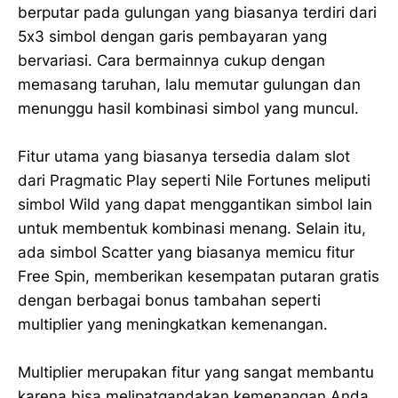
berputar pada gulungan yang biasanya terdiri dari
5x3 simbol dengan garis pembayaran yang
bervariasi. Cara bermainnya cukup dengan
memasang taruhan, lalu memutar gulungan dan
menunggu hasil kombinasi simbol yang muncul.
Fitur utama yang biasanya tersedia dalam slot
dari Pragmatic Play seperti Nile Fortunes meliputi
simbol Wild yang dapat menggantikan simbol lain
untuk membentuk kombinasi menang. Selain itu,
ada simbol Scatter yang biasanya memicu fitur
Free Spin, memberikan kesempatan putaran gratis
dengan berbagai bonus tambahan seperti
multiplier yang meningkatkan kemenangan.
Multiplier merupakan fitur yang sangat membantu
karena bisa melipatgandakan kemenangan Anda