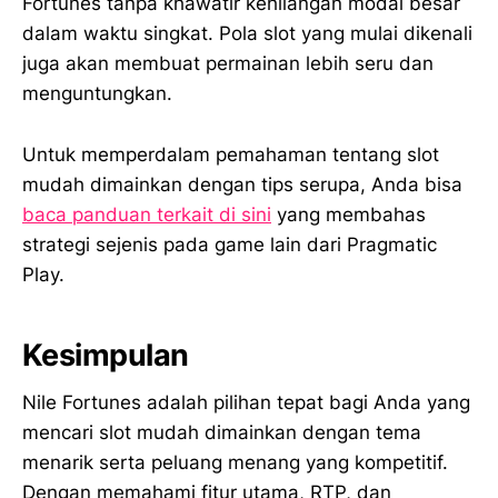
Fortunes tanpa khawatir kehilangan modal besar
dalam waktu singkat. Pola slot yang mulai dikenali
juga akan membuat permainan lebih seru dan
menguntungkan.
Untuk memperdalam pemahaman tentang slot
mudah dimainkan dengan tips serupa, Anda bisa
baca panduan terkait di sini
yang membahas
strategi sejenis pada game lain dari Pragmatic
Play.
Kesimpulan
Nile Fortunes adalah pilihan tepat bagi Anda yang
mencari slot mudah dimainkan dengan tema
menarik serta peluang menang yang kompetitif.
Dengan memahami fitur utama, RTP, dan