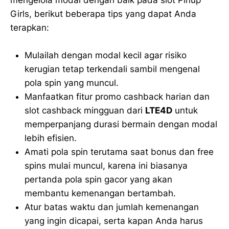
mengelola modal dengan baik pada slot Pinup
Girls, berikut beberapa tips yang dapat Anda
terapkan:
Mulailah dengan modal kecil agar risiko
kerugian tetap terkendali sambil mengenal
pola spin yang muncul.
Manfaatkan fitur promo cashback harian dan
slot cashback mingguan dari
LTE4D
untuk
memperpanjang durasi bermain dengan modal
lebih efisien.
Amati pola spin terutama saat bonus dan free
spins mulai muncul, karena ini biasanya
pertanda pola spin gacor yang akan
membantu kemenangan bertambah.
Atur batas waktu dan jumlah kemenangan
yang ingin dicapai, serta kapan Anda harus