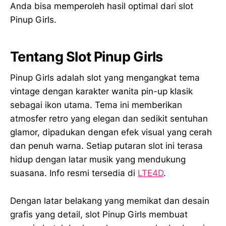
Anda bisa memperoleh hasil optimal dari slot
Pinup Girls.
Tentang Slot Pinup Girls
Pinup Girls adalah slot yang mengangkat tema
vintage dengan karakter wanita pin-up klasik
sebagai ikon utama. Tema ini memberikan
atmosfer retro yang elegan dan sedikit sentuhan
glamor, dipadukan dengan efek visual yang cerah
dan penuh warna. Setiap putaran slot ini terasa
hidup dengan latar musik yang mendukung
suasana. Info resmi tersedia di
LTE4D
.
Dengan latar belakang yang memikat dan desain
grafis yang detail, slot Pinup Girls membuat