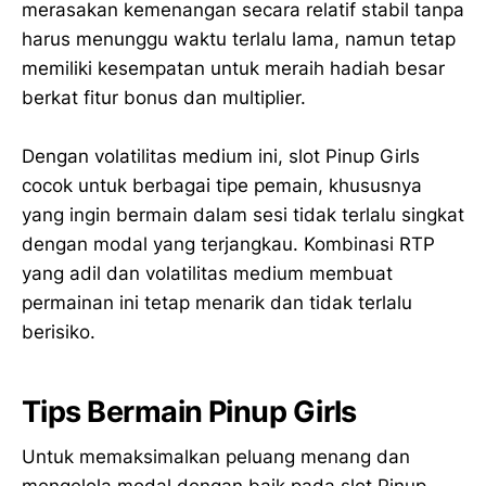
merasakan kemenangan secara relatif stabil tanpa
harus menunggu waktu terlalu lama, namun tetap
memiliki kesempatan untuk meraih hadiah besar
berkat fitur bonus dan multiplier.
Dengan volatilitas medium ini, slot Pinup Girls
cocok untuk berbagai tipe pemain, khususnya
yang ingin bermain dalam sesi tidak terlalu singkat
dengan modal yang terjangkau. Kombinasi RTP
yang adil dan volatilitas medium membuat
permainan ini tetap menarik dan tidak terlalu
berisiko.
Tips Bermain Pinup Girls
Untuk memaksimalkan peluang menang dan