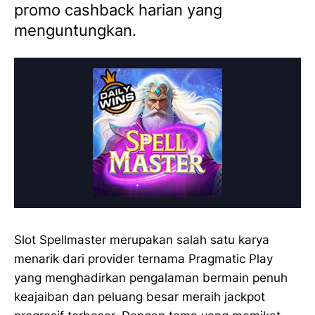
promo cashback harian yang
menguntungkan.
Slot Spellmaster merupakan salah satu karya
menarik dari provider ternama Pragmatic Play
yang menghadirkan pengalaman bermain penuh
keajaiban dan peluang besar meraih jackpot