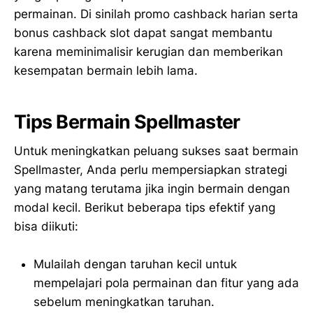
permainan. Di sinilah promo cashback harian serta
bonus cashback slot dapat sangat membantu
karena meminimalisir kerugian dan memberikan
kesempatan bermain lebih lama.
Tips Bermain Spellmaster
Untuk meningkatkan peluang sukses saat bermain
Spellmaster, Anda perlu mempersiapkan strategi
yang matang terutama jika ingin bermain dengan
modal kecil. Berikut beberapa tips efektif yang
bisa diikuti:
Mulailah dengan taruhan kecil untuk
mempelajari pola permainan dan fitur yang ada
sebelum meningkatkan taruhan.