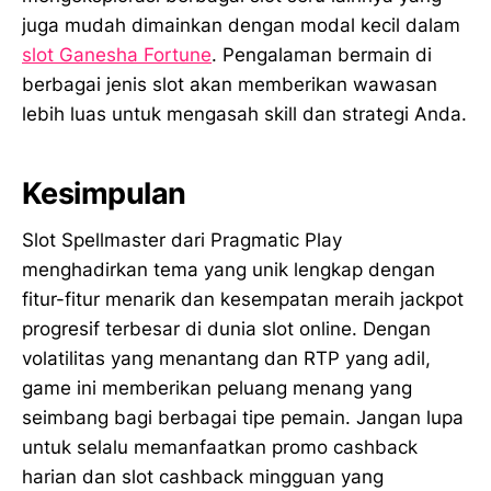
juga mudah dimainkan dengan modal kecil dalam
slot Ganesha Fortune
. Pengalaman bermain di
berbagai jenis slot akan memberikan wawasan
lebih luas untuk mengasah skill dan strategi Anda.
Kesimpulan
Slot Spellmaster dari Pragmatic Play
menghadirkan tema yang unik lengkap dengan
fitur-fitur menarik dan kesempatan meraih jackpot
progresif terbesar di dunia slot online. Dengan
volatilitas yang menantang dan RTP yang adil,
game ini memberikan peluang menang yang
seimbang bagi berbagai tipe pemain. Jangan lupa
untuk selalu memanfaatkan promo cashback
harian dan slot cashback mingguan yang