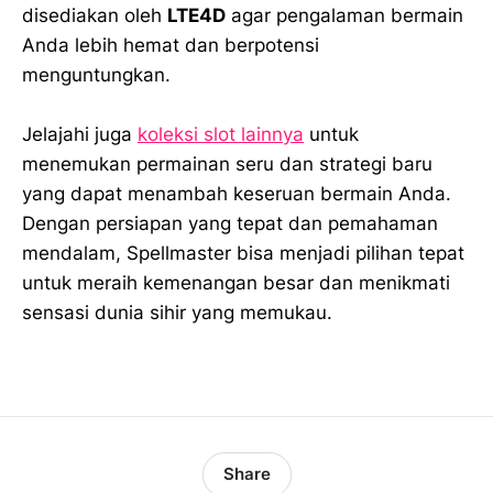
disediakan oleh
LTE4D
agar pengalaman bermain
Anda lebih hemat dan berpotensi
menguntungkan.
Jelajahi juga
koleksi slot lainnya
untuk
menemukan permainan seru dan strategi baru
yang dapat menambah keseruan bermain Anda.
Dengan persiapan yang tepat dan pemahaman
mendalam, Spellmaster bisa menjadi pilihan tepat
untuk meraih kemenangan besar dan menikmati
sensasi dunia sihir yang memukau.
Share