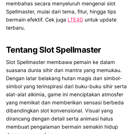
membahas secara menyeluruh mengenai slot
Spellmaster, mulai dari tema, fitur, hingga tips
bermain efektif. Cek juga
LTE4D
untuk update
terbaru.
Tentang Slot Spellmaster
Slot Spellmaster membawa pemain ke dalam
suasana dunia sihir dan mantra yang memukau.
Dengan latar belakang hutan magis dan simbol-
simbol yang terinspirasi dari buku-buku sihir serta
alat-alat alkimia, game ini menciptakan atmosfer
yang memikat dan memberikan sensasi berbeda
dibandingkan slot konvensional. Visual yang
dirancang dengan detail serta animasi halus
membuat pengalaman bermain semakin hidup