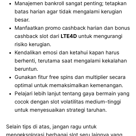
Manajemen bankroll sangat penting; tetapkan
batas harian agar tidak mengalami kerugian
besar.
Manfaatkan promo cashback harian dan bonus
cashback slot dari
LTE4D
untuk mengurangi
risiko kerugian.
Kendalikan emosi dan ketahui kapan harus
berhenti, terutama saat mengalami kekalahan
beruntun.
Gunakan fitur free spins dan multiplier secara
optimal untuk memaksimalkan kemenangan.
Pelajari lebih lanjut tentang gaya bermain yang
cocok dengan slot volatilitas medium-tinggi
untuk menyesuaikan strategi taruhan.
Selain tips di atas, jangan ragu untuk
mengeksplorasi berbagai slot seru lainnya yang