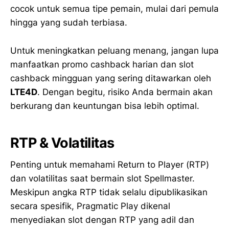
cocok untuk semua tipe pemain, mulai dari pemula
hingga yang sudah terbiasa.
Untuk meningkatkan peluang menang, jangan lupa
manfaatkan promo cashback harian dan slot
cashback mingguan yang sering ditawarkan oleh
LTE4D
. Dengan begitu, risiko Anda bermain akan
berkurang dan keuntungan bisa lebih optimal.
RTP & Volatilitas
Penting untuk memahami Return to Player (RTP)
dan volatilitas saat bermain slot Spellmaster.
Meskipun angka RTP tidak selalu dipublikasikan
secara spesifik, Pragmatic Play dikenal
menyediakan slot dengan RTP yang adil dan