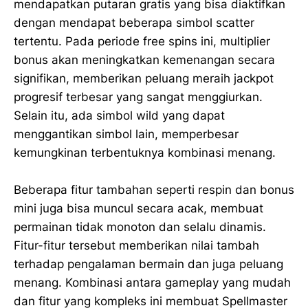
mendapatkan putaran gratis yang bisa diaktifkan
dengan mendapat beberapa simbol scatter
tertentu. Pada periode free spins ini, multiplier
bonus akan meningkatkan kemenangan secara
signifikan, memberikan peluang meraih jackpot
progresif terbesar yang sangat menggiurkan.
Selain itu, ada simbol wild yang dapat
menggantikan simbol lain, memperbesar
kemungkinan terbentuknya kombinasi menang.
Beberapa fitur tambahan seperti respin dan bonus
mini juga bisa muncul secara acak, membuat
permainan tidak monoton dan selalu dinamis.
Fitur-fitur tersebut memberikan nilai tambah
terhadap pengalaman bermain dan juga peluang
menang. Kombinasi antara gameplay yang mudah
dan fitur yang kompleks ini membuat Spellmaster