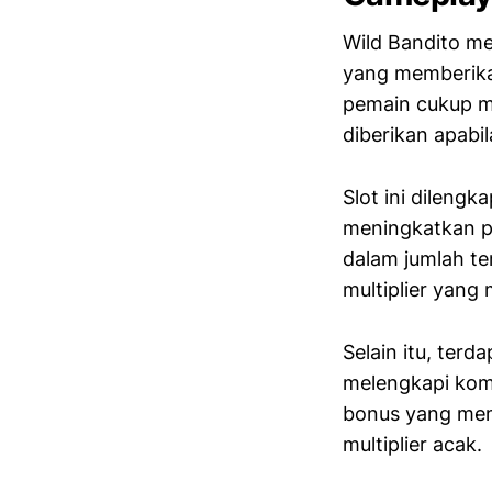
Wild Bandito m
yang memberika
pemain cukup m
diberikan apabi
Slot ini dilengk
meningkatkan pe
dalam jumlah ter
multiplier yan
Selain itu, ter
melengkapi kom
bonus yang mem
multiplier acak.