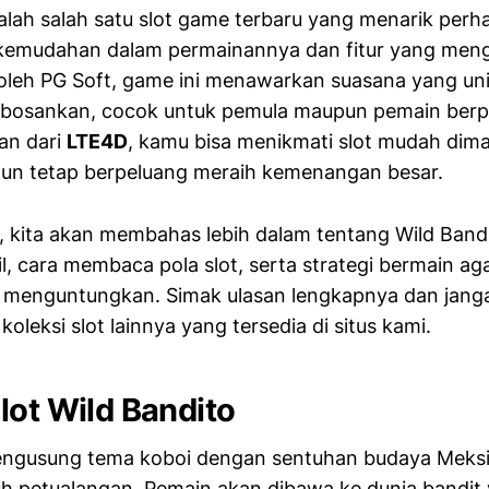
alah salah satu slot game terbaru yang menarik perh
kemudahan dalam permainannya dan fitur yang meng
leh PG Soft, game ini menawarkan suasana yang un
bosankan, cocok untuk pemula maupun pemain ber
an dari
LTE4D
, kamu bisa menikmati slot mudah dim
mun tetap berpeluang meraih kemenangan besar.
ni, kita akan membahas lebih dalam tentang Wild Band
il, cara membaca pola slot, serta strategi bermain ag
 menguntungkan. Simak ulasan lengkapnya dan janga
oleksi slot lainnya yang tersedia di situs kami.
lot Wild Bandito
engusung tema koboi dengan sentuhan budaya Meks
 petualangan. Pemain akan dibawa ke dunia bandit 