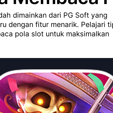
dah dimainkan dari PG Soft yang
dengan fitur menarik. Pelajari ti
baca pola slot untuk maksimalkan