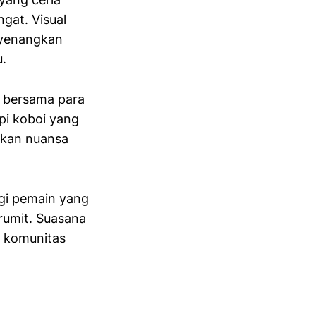
gat. Visual
nyenangkan
.
 bersama para
opi koboi yang
rikan nuansa
gi pemain yang
rumit. Suasana
n komunitas