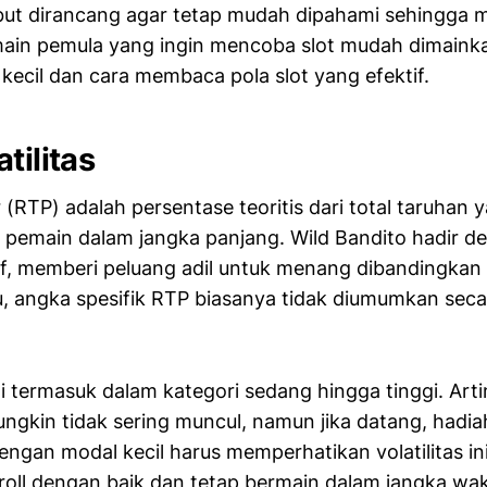
sebut dirancang agar tetap mudah dipahami sehingga m
main pemula yang ingin mencoba slot mudah dimain
 kecil dan cara membaca pola slot yang efektif.
tilitas
 (RTP) adalah persentase teoritis dari total taruhan 
 pemain dalam jangka panjang. Wild Bandito hadir 
f, memberi peluang adil untuk menang dibandingkan sl
, angka spesifik RTP biasanya tidak diumumkan secar
 ini termasuk dalam kategori sedang hingga tinggi. Arti
gkin tidak sering muncul, namun jika datang, hadia
engan modal kecil harus memperhatikan volatilitas ini
oll dengan baik dan tetap bermain dalam jangka wa