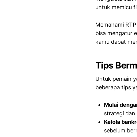
untuk memicu fi
Memahami RTP da
bisa mengatur e
kamu dapat men
Tips Berm
Untuk pemain ya
beberapa tips 
Mulai dengan
strategi dan
Kelola bankr
sebelum berm