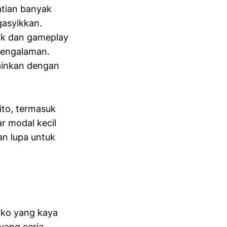
atian banyak
asyikkan.
ik dan gameplay
pengalaman.
ainkan dengan
ito, termasuk
ar modal kecil
n lupa untuk
iko yang kaya
yang ceria