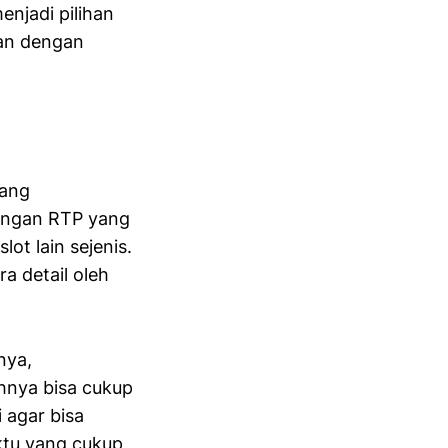
enjadi pilihan
kan dengan
yang
dengan RTP yang
ot lain sejenis.
a detail oleh
nya,
hnya bisa cukup
 agar bisa
ktu yang cukup