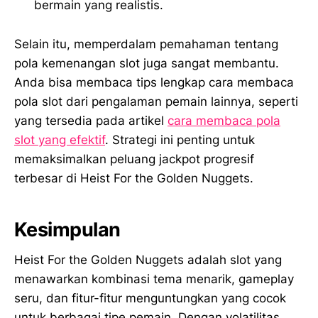
bermain yang realistis.
Selain itu, memperdalam pemahaman tentang
pola kemenangan slot juga sangat membantu.
Anda bisa membaca tips lengkap cara membaca
pola slot dari pengalaman pemain lainnya, seperti
yang tersedia pada artikel
cara membaca pola
slot yang efektif
. Strategi ini penting untuk
memaksimalkan peluang jackpot progresif
terbesar di Heist For the Golden Nuggets.
Kesimpulan
Heist For the Golden Nuggets adalah slot yang
menawarkan kombinasi tema menarik, gameplay
seru, dan fitur-fitur menguntungkan yang cocok
untuk berbagai tipe pemain. Dengan volatilitas