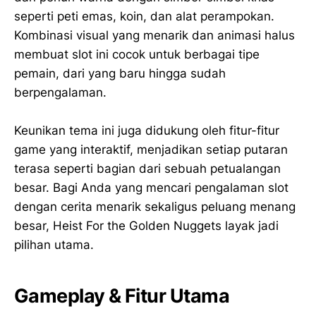
seperti peti emas, koin, dan alat perampokan.
Kombinasi visual yang menarik dan animasi halus
membuat slot ini cocok untuk berbagai tipe
pemain, dari yang baru hingga sudah
berpengalaman.
Keunikan tema ini juga didukung oleh fitur-fitur
game yang interaktif, menjadikan setiap putaran
terasa seperti bagian dari sebuah petualangan
besar. Bagi Anda yang mencari pengalaman slot
dengan cerita menarik sekaligus peluang menang
besar, Heist For the Golden Nuggets layak jadi
pilihan utama.
Gameplay & Fitur Utama