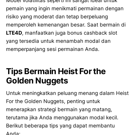
Model volatilitas seperti ini sangat ideal untuk
pemain yang ingin menikmati permainan dengan
risiko yang moderat dan tetap berpeluang
memperoleh kemenangan besar. Saat bermain di
LTE4D
, manfaatkan juga bonus cashback slot
yang tersedia untuk menambah modal dan
memperpanjang sesi permainan Anda.
Tips Bermain Heist For the
Golden Nuggets
Untuk meningkatkan peluang menang dalam Heist
For the Golden Nuggets, penting untuk
menerapkan strategi bermain yang matang,
terutama jika Anda menggunakan modal kecil.
Berikut beberapa tips yang dapat membantu
Anda: