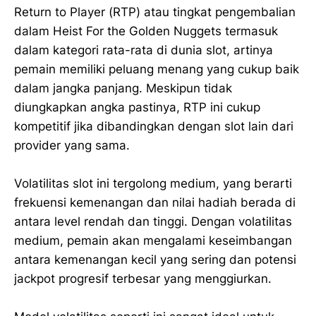
Return to Player (RTP) atau tingkat pengembalian
dalam Heist For the Golden Nuggets termasuk
dalam kategori rata-rata di dunia slot, artinya
pemain memiliki peluang menang yang cukup baik
dalam jangka panjang. Meskipun tidak
diungkapkan angka pastinya, RTP ini cukup
kompetitif jika dibandingkan dengan slot lain dari
provider yang sama.
Volatilitas slot ini tergolong medium, yang berarti
frekuensi kemenangan dan nilai hadiah berada di
antara level rendah dan tinggi. Dengan volatilitas
medium, pemain akan mengalami keseimbangan
antara kemenangan kecil yang sering dan potensi
jackpot progresif terbesar yang menggiurkan.