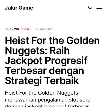
Jalur Game
BY
ADMIN
IN
SLOT
—
27 MAY 2026
Heist For the Golden
Nuggets: Raih
Jackpot Progresif
Terbesar dengan
Strategi Terbaik
Heist For the Golden Nuggets
menawarkan pengalaman slot seru
dengan jackpot progresif terbesar.