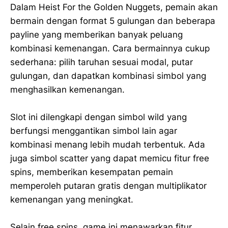
Dalam Heist For the Golden Nuggets, pemain akan
bermain dengan format 5 gulungan dan beberapa
payline yang memberikan banyak peluang
kombinasi kemenangan. Cara bermainnya cukup
sederhana: pilih taruhan sesuai modal, putar
gulungan, dan dapatkan kombinasi simbol yang
menghasilkan kemenangan.
Slot ini dilengkapi dengan simbol wild yang
berfungsi menggantikan simbol lain agar
kombinasi menang lebih mudah terbentuk. Ada
juga simbol scatter yang dapat memicu fitur free
spins, memberikan kesempatan pemain
memperoleh putaran gratis dengan multiplikator
kemenangan yang meningkat.
Selain free spins, game ini menawarkan fitur