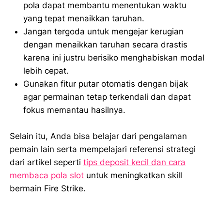
pola dapat membantu menentukan waktu
yang tepat menaikkan taruhan.
Jangan tergoda untuk mengejar kerugian
dengan menaikkan taruhan secara drastis
karena ini justru berisiko menghabiskan modal
lebih cepat.
Gunakan fitur putar otomatis dengan bijak
agar permainan tetap terkendali dan dapat
fokus memantau hasilnya.
Selain itu, Anda bisa belajar dari pengalaman
pemain lain serta mempelajari referensi strategi
dari artikel seperti
tips deposit kecil dan cara
membaca pola slot
untuk meningkatkan skill
bermain Fire Strike.