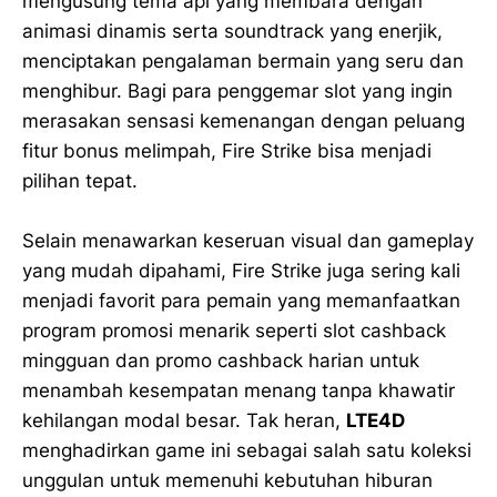
mengusung tema api yang membara dengan
animasi dinamis serta soundtrack yang enerjik,
menciptakan pengalaman bermain yang seru dan
menghibur. Bagi para penggemar slot yang ingin
merasakan sensasi kemenangan dengan peluang
fitur bonus melimpah, Fire Strike bisa menjadi
pilihan tepat.
Selain menawarkan keseruan visual dan gameplay
yang mudah dipahami, Fire Strike juga sering kali
menjadi favorit para pemain yang memanfaatkan
program promosi menarik seperti slot cashback
mingguan dan promo cashback harian untuk
menambah kesempatan menang tanpa khawatir
kehilangan modal besar. Tak heran,
LTE4D
menghadirkan game ini sebagai salah satu koleksi
unggulan untuk memenuhi kebutuhan hiburan