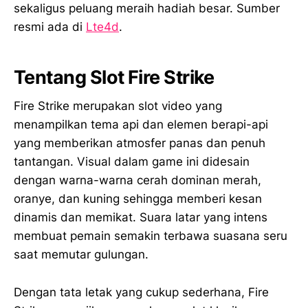
sekaligus peluang meraih hadiah besar. Sumber
resmi ada di
Lte4d
.
Tentang Slot Fire Strike
Fire Strike merupakan slot video yang
menampilkan tema api dan elemen berapi-api
yang memberikan atmosfer panas dan penuh
tantangan. Visual dalam game ini didesain
dengan warna-warna cerah dominan merah,
oranye, dan kuning sehingga memberi kesan
dinamis dan memikat. Suara latar yang intens
membuat pemain semakin terbawa suasana seru
saat memutar gulungan.
Dengan tata letak yang cukup sederhana, Fire