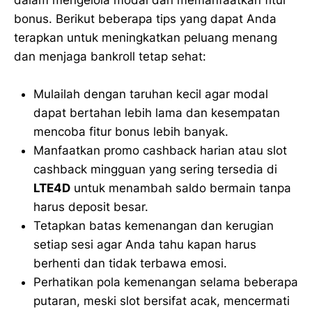
bonus. Berikut beberapa tips yang dapat Anda
terapkan untuk meningkatkan peluang menang
dan menjaga bankroll tetap sehat:
Mulailah dengan taruhan kecil agar modal
dapat bertahan lebih lama dan kesempatan
mencoba fitur bonus lebih banyak.
Manfaatkan promo cashback harian atau slot
cashback mingguan yang sering tersedia di
LTE4D
untuk menambah saldo bermain tanpa
harus deposit besar.
Tetapkan batas kemenangan dan kerugian
setiap sesi agar Anda tahu kapan harus
berhenti dan tidak terbawa emosi.
Perhatikan pola kemenangan selama beberapa
putaran, meski slot bersifat acak, mencermati