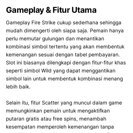
Gameplay & Fitur Utama
Gameplay Fire Strike cukup sederhana sehingga
mudah dimengerti oleh siapa saja. Pemain hanya
perlu memutar gulungan dan menantikan
kombinasi simbol tertentu yang akan membentuk
kemenangan sesuai dengan tabel pembayaran.
Slot ini biasanya dilengkapi dengan fitur-fitur khas
seperti simbol Wild yang dapat menggantikan
simbol lain untuk membentuk kombinasi menang
lebih baik.
Selain itu, fitur Scatter yang muncul dalam game
memungkinkan pemain untuk mengaktifkan
putaran gratis atau free spins, menambah
kesempatan memperoleh kemenangan tanpa