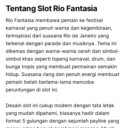
Tentang Slot Rio Fantasia
Rio Fantasia membawa pemain ke festival
karnaval yang penuh warna dan kegembiraan,
terinspirasi dari suasana Rio de Janeiro yang
terkenal dengan parade dan musiknya. Tema ini
dikemas dengan warna-warna cerah dan simbol-
simbol khas seperti topeng karnaval, drum, dan
bunga tropis yang membuat permainan semakin
hidup. Suasana riang dan penuh energi membuat
pemain betah berlama-lama mencoba
peruntungan di slot ini.
Desain slot ini cukup modern dengan tata letak
yang mudah dipahami, biasanya hadir dalam
format 5 gulungan dengan sejumlah payline yang