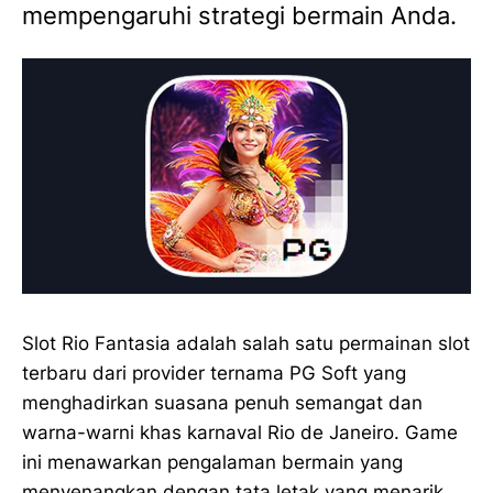
mempengaruhi strategi bermain Anda.
Slot Rio Fantasia adalah salah satu permainan slot
terbaru dari provider ternama PG Soft yang
menghadirkan suasana penuh semangat dan
warna-warni khas karnaval Rio de Janeiro. Game
ini menawarkan pengalaman bermain yang
menyenangkan dengan tata letak yang menarik