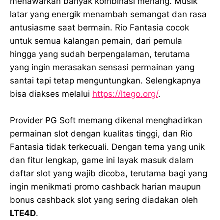
menawarkan banyak kombinasi menang. Musik
latar yang energik menambah semangat dan rasa
antusiasme saat bermain. Rio Fantasia cocok
untuk semua kalangan pemain, dari pemula
hingga yang sudah berpengalaman, terutama
yang ingin merasakan sensasi permainan yang
santai tapi tetap menguntungkan. Selengkapnya
bisa diakses melalui
https://ltego.org/
.
Provider PG Soft memang dikenal menghadirkan
permainan slot dengan kualitas tinggi, dan Rio
Fantasia tidak terkecuali. Dengan tema yang unik
dan fitur lengkap, game ini layak masuk dalam
daftar slot yang wajib dicoba, terutama bagi yang
ingin menikmati promo cashback harian maupun
bonus cashback slot yang sering diadakan oleh
LTE4D
.