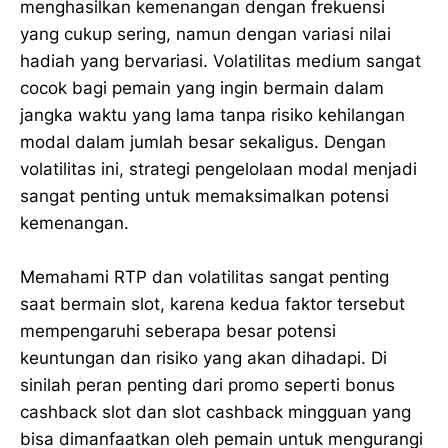
menghasilkan kemenangan dengan frekuensi
yang cukup sering, namun dengan variasi nilai
hadiah yang bervariasi. Volatilitas medium sangat
cocok bagi pemain yang ingin bermain dalam
jangka waktu yang lama tanpa risiko kehilangan
modal dalam jumlah besar sekaligus. Dengan
volatilitas ini, strategi pengelolaan modal menjadi
sangat penting untuk memaksimalkan potensi
kemenangan.
Memahami RTP dan volatilitas sangat penting
saat bermain slot, karena kedua faktor tersebut
mempengaruhi seberapa besar potensi
keuntungan dan risiko yang akan dihadapi. Di
sinilah peran penting dari promo seperti bonus
cashback slot dan slot cashback mingguan yang
bisa dimanfaatkan oleh pemain untuk mengurangi